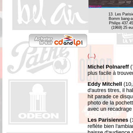
13. Les Paris
Bomm bang-a
Philips 437.4
(1969) 25 eu
(...)
Michel Polnareff
(
plus facile à trouv
Eddy Mitchell
(10,
d'autres titres, il
hit parade ce disque
photo de la pochett
avec un recadrage d
Les Parisiennes
(1
reflète bien l'ambi
baisse d'audience r