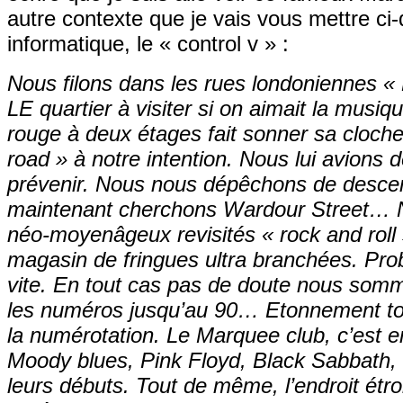
autre contexte que je vais vous mettre ci-
informatique, le « control v » :
Nous filons dans les rues londoniennes « Ki
LE quartier à visiter si on aimait la musi
rouge à deux étages fait sonner sa clochet
road » à notre intention. Nous lui avions d
prévenir. Nous nous dépêchons de descend
maintenant cherchons Wardour Street… N
néo-moyenâgeux revisités « rock and roll »
magasin de fringues ultra branchées. Pr
vite. En tout cas pas de doute nous somm
les numéros jusqu’au 90… Etonnement tou
la numérotation. Le Marquee club, c’est en
Moody blues, Pink Floyd, Black Sabbath, b
leurs débuts. Tout de même, l’endroit étr