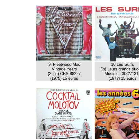
9. Fleetwood Mac
10.Les Surfs
Vintage Years
(lp) Leurs grands su
(2 lps) CBS 88227
Musidisc 30CV131
(1975) 15 euros
(197?) 15 euros