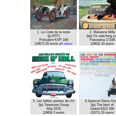
1. Le Code de la route
2. Marianne Mille
(lp-RTF)
(ep) I'm watching y
Président KVP 168
Panorama 17348
(195?) 20 euros
ph verso
(1963) 10 euros
5. Les belles années du r'n'r
6.Spencer Davis Gr
(lp) Tenessee Group
(lp) The best of
Aba 3376
Island 6313 346
(1969) 3 euros
(1971) 15 euros