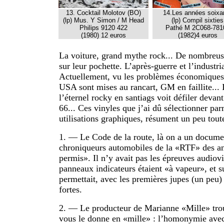
13. Cocktail Molotov (BO)
14.Les années soixa
(lp) Mus. Y Simon / M Head
(lp) Compil sixties
Philips 9120 422
Pathé M 2C068-781
(1980) 12 euros
(1982)4 euros
La voiture, grand mythe rock... De nombreuse
sur leur pochette. L’après-guerre et l’industr
Actuellement, vu les problèmes économiques 
USA sont mises au rancart, GM en faillite... 
l’éternel rocky en santiags voit défiler devan
66... Ces vinyles que j’ai dû sélectionner pa
utilisations graphiques, résument un peu tout
1. — Le Code de la route, là on a un documen
chroniqueurs automobiles de la «RTF» des an
permis». Il n’y avait pas les épreuves audiovis
panneaux indicateurs étaient «à vapeur», et su
permettait, avec les premières jupes (un peu) 
fortes.
2. — Le producteur de Marianne «Mille» trou
vous le donne en «mille» : l’homonymie avec 