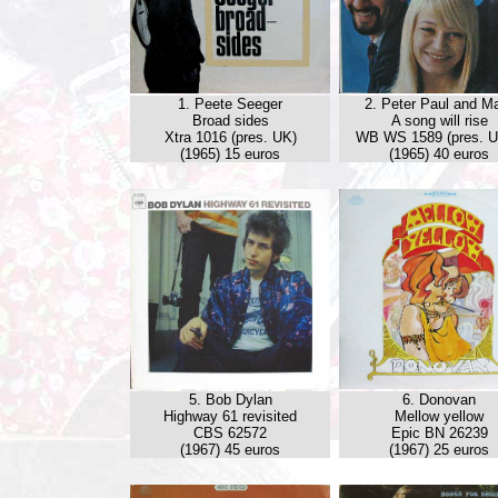
1. Peete Seeger
2. Peter Paul and M
Broad sides
A song will rise
Xtra 1016 (pres. UK)
WB WS 1589 (pres. 
(1965) 15 euros
(1965) 40 euros
5. Bob Dylan
6. Donovan
Highway 61 revisited
Mellow yellow
CBS 62572
Epic BN 26239
(1967) 45 euros
(1967) 25 euros