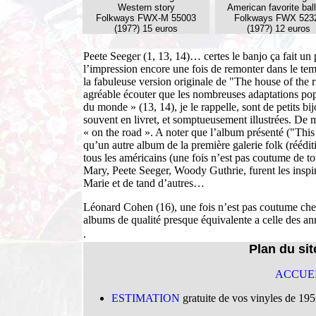
Western story
American favorite bal
Folkways FWX-M 55003
Folkways FWX 523
(197?) 15 euros
(197?) 12 euros
Peete Seeger (1, 13, 14)… certes le banjo ça fait un
l’impression encore une fois de remonter dans le tem
la fabuleuse version originale de "The house of the ri
agréable écouter que les nombreuses adaptations pop
du monde » (13, 14), je le rappelle, sont de petits b
souvent en livret, et somptueusement illustrées. D
« on the road ». A noter que l’album présenté ("Thi
qu’un autre album de la première galerie folk (rééd
tous les américains (une fois n’est pas coutume de t
Mary, Peete Seeger, Woody Guthrie, furent les insp
Marie et de tand d’autres…
Léonard Cohen (16), une fois n’est pas coutume chez l
albums de qualité presque équivalente a celle des an
.
Plan du si
ACCUE
ESTIMATION
gratuite de vos vinyles de 19
.