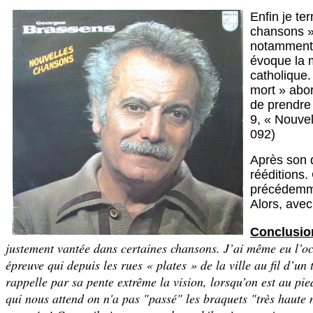
Enfin je te
chansons »
notamment 
évoque la 
catholique
mort » abor
de prendre 
9, « Nouve
092)
Après son 
rééditions.
précédemmen
Alors, avec
Conclusio
justement vantée dans certaines chansons. J’ai même eu l’occ
épreuve qui depuis les rues « plates » de la ville au fil d’u
rappelle par sa pente extrême la vision, lorsqu’on est au pie
qui nous attend on n'a pas "passé" les braquets "très haut