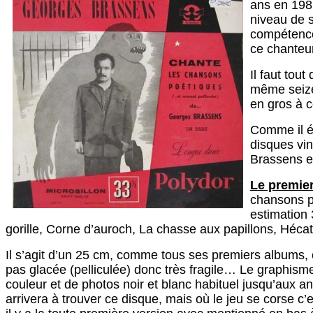
ans en 198
niveau de se
compétence
ce chanteur,
Il faut tou
même seize
en gros à c
Comme il ét
disques vin
Brassens et
Le premier
chansons p
estimation 
gorille, Corne d’auroch, La chasse aux papillons, Héca
Il s’agit d’un 25 cm, comme tous ses premiers albums, et
pas glacée (pelliculée) donc très fragile… Le graphis
couleur et de photos noir et blanc habituel jusqu’aux a
arrivera à trouver ce disque, mais où le jeu se corse c