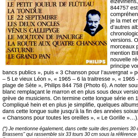
elzéviriens
844757 esti
compréhens
je la met e
d’autres al
chronologiq
versions. 
morceaux pl
mention BI
nouvelle ré
principe v
bancs publics », puis « 3 Chanson pour l’auvergnat »
– 5 Le vieux Léon », « 1965 – 6 la traitresse », « 1965
plage de Sète », Philips 844 758 (Photo 6).
A noter sou
blanc remplaçant le marron et en plus sous deux version
grève de musiciens. On
termine cette longue série en
Compliqué hein et en plus je simplifie, quelques albums
dans cette longue suite jusqu’à la fin des années soix
« Chansons pour toutes les oreilles », « Le Gorille »…)
(*) Je mentionne également, dans cette suite des premiers 30 c
Brassens" qui rassemble six 33 tours 30 cm sous la référence