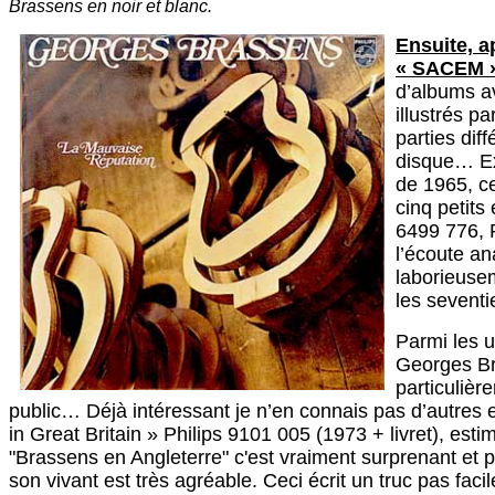
Brassens en noir et blanc.
Ensuite, a
« SACEM 
d’albums a
illustrés p
parties dif
disque… Ex
de 1965, ce
cinq petits
6499 776, P
l’écoute an
laborieusem
les sevent
Parmi les 
Georges Br
particulièr
public… Déjà intéressant je n’en connais pas d’autres
in Great Britain » Philips 9101 005 (1973 + livret), est
"Brassens en Angleterre" c'est vraiment surprenant et pu
son vivant est très agréable. Ceci écrit un truc pas facile